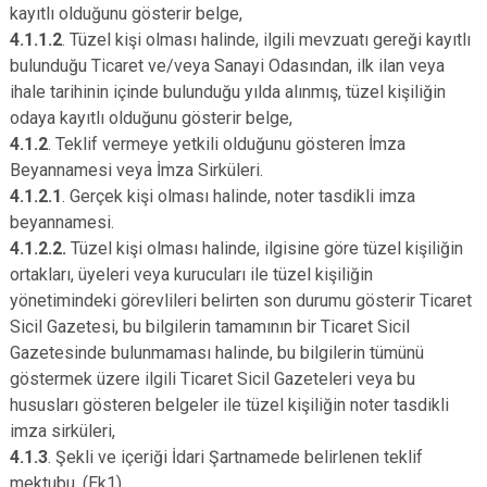
kayıtlı olduğunu gösterir belge,
4.1.1.2
. Tüzel kişi olması halinde, ilgili mevzuatı gereği kayıtlı
bulunduğu Ticaret ve/veya Sanayi Odasından, ilk ilan veya
ihale tarihinin içinde bulunduğu yılda alınmış, tüzel kişiliğin
odaya kayıtlı olduğunu gösterir belge,
4.1.2
. Teklif vermeye yetkili olduğunu gösteren İmza
Beyannamesi veya İmza Sirküleri.
4.1.2.1
. Gerçek kişi olması halinde, noter tasdikli imza
beyannamesi.
4.1.2.2.
Tüzel kişi olması halinde, ilgisine göre tüzel kişiliğin
ortakları, üyeleri veya kurucuları ile tüzel kişiliğin
yönetimindeki görevlileri belirten son durumu gösterir Ticaret
Sicil Gazetesi, bu bilgilerin tamamının bir Ticaret Sicil
Gazetesinde bulunmaması halinde, bu bilgilerin tümünü
göstermek üzere ilgili Ticaret Sicil Gazeteleri veya bu
hususları gösteren belgeler ile tüzel kişiliğin noter tasdikli
imza sirküleri,
4.1.3
. Şekli ve içeriği İdari Şartnamede belirlenen teklif
mektubu. (Ek1)