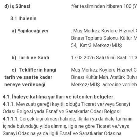
d) İş Süresi
:Yer tesliminden itibaren 100 (
3.1 İhalenin
a) Yapılacağı yer
: Muş Merkez Köylere Hizmet Gö
Binası Toplantı Salonu; Kültür M
54, Kat :3 Merkez/MUŞ
b) Tarih ve Saati
17.03.2026 Salı Günü Saat: 11:
c) Tekliflerin hangi
Muş Merkez Köylere Hizmet Göt
tarih ve saatte kadar
Binası Kültür Mah. Atatürk Bulva
nereye verileceği
Merkez/MUŞ adresine verilebi
4.1. İhaleye katılma şartları ve istenilen belgeler:
4.1.1.
Mevzuatı gereği kayıtlı olduğu Ticaret ve/veya Sanayi
Odası Belgesi yada Esnaf ve Sanatkarlar Odası Belgesi.
4.1.1.1
. Gerçek kişi olması halinde, ilk ilan ya da ihale tarihinin
içinde bulunduğu yılda alınmış, ilgisine göre Ticaret ve/veya
Sanayi Odasına ya da ilgili Esnaf ve Sanatkarlar Odasına