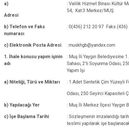
a)
: Valilik Hizmet Binası Kültür M
54, Kat:3 Merkez/MUŞ
Adresi
b) Telefon ve Faks
: 0(436) 212 20 97 Faks (436)
numarası
c) Elektronik Posta Adresi
: muskhgb@yandex.com
1. İhale konusu yapım işinin
: Muş İli Yaygın Belediyesine 1
adı
Sahası, 2'li Soyunma Odası, 250
Yapım İşi
a) Niteliği, Türü ve Miktarı
: 1 Adet Sentetik Çim Yüzeyli F
Odası, 250 Seyirci Kapasiteli Ç
b) Yapılacağı Yer
: Muş İli Merkez İlçesi Yaygın 
c) İşe Başlama Tarihi
: Sözleşmenin imzalandığı tarih
teslimi yapılarak işe başlanacakt