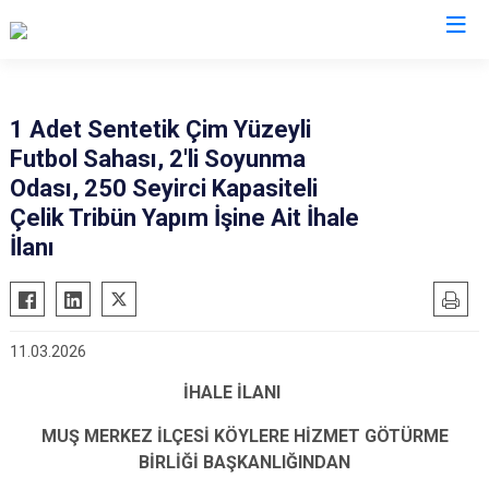
Muş
1 Adet Sentetik Çim Yüzeyli
Futbol Sahası, 2'li Soyunma
Bulanık
Odası, 250 Seyirci Kapasiteli
Hasköy
Çelik Tribün Yapım İşine Ait İhale
Korkut
İlanı
Malazgirt
Varto
11.03.2026
İHALE İLANI
MUŞ MERKEZ İLÇESİ KÖYLERE HİZMET GÖTÜRME
BİRLİĞİ BAŞKANLIĞINDAN