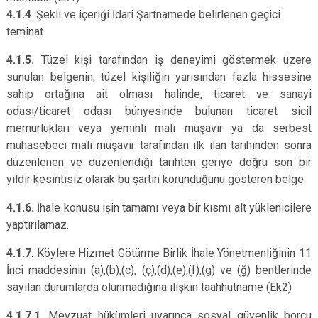
4.1.4
. Şekli ve içeriği İdari Şartnamede belirlenen geçici
teminat.
4.1.5.
Tüzel kişi tarafından iş deneyimi göstermek üzere
sunulan belgenin, tüzel kişiliğin yarısından fazla hissesine
sahip ortağına ait olması halinde, ticaret ve sanayi
odası/ticaret odası bünyesinde bulunan ticaret sicil
memurlukları veya yeminli mali müşavir ya da serbest
muhasebeci mali müşavir tarafından ilk ilan tarihinden sonra
düzenlenen ve düzenlendiği tarihten geriye doğru son bir
yıldır kesintisiz olarak bu şartın korunduğunu gösteren belge
4.1.6.
İhale konusu işin tamamı veya bir kısmı alt yüklenicilere
yaptırılamaz.
4.1.7
. Köylere Hizmet Götürme Birlik İhale Yönetmenliğinin 11
İnci maddesinin (a),(b),(c), (ç),(d),(e),(f),(g) ve (ğ) bentlerinde
sayılan durumlarda olunmadığına ilişkin taahhütname (Ek2)
4.1.7.1
. Mevzuat hükümleri uyarınca sosyal güvenlik borcu