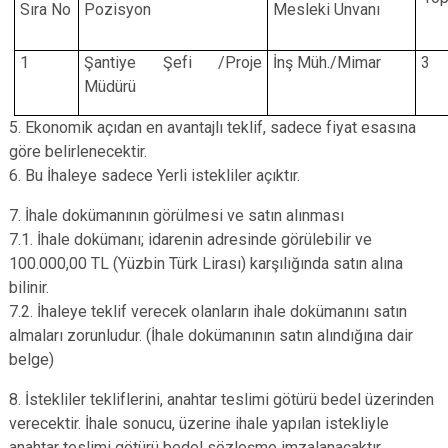
Sıra No
Pozisyon
Mesleki Unvanı
1
Şantiye Şefi /Proje
İnş Müh./Mimar
3
Müdürü
5. Ekonomik açıdan en avantajlı teklif, sadece fiyat esasına
göre belirlenecektir.
6. Bu İhaleye sadece Yerli istekliler açıktır.
7. İhale dokümanının görülmesi ve satın alınması
7.1. İhale dokümanı; idarenin adresinde görülebilir ve
100.000,00 TL (Yüzbin Türk Lirası) karşılığında satın alına
bilinir.
7.2. İhaleye teklif verecek olanların ihale dokümanını satın
almaları zorunludur. (İhale dokümanının satın alındığına dair
belge)
8. İstekliler tekliflerini, anahtar teslimi götürü bedel üzerinden
verecektir. İhale sonucu, üzerine ihale yapılan istekliyle
anahtar teslimi götürü bedel sözleşme imzalanacaktır.