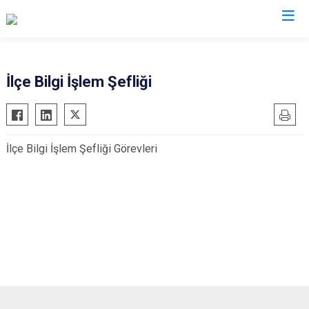
Muş
İlçe Bilgi İşlem Şefliği
Bulanık
Hasköy
İlçe Bilgi İşlem Şefliği Görevleri
Korkut
Malazgirt
Varto