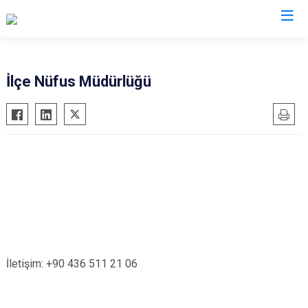
Muş
İlçe Nüfus Müdürlüğü
Bulanık
Hasköy
Korkut
Malazgirt
Varto
İletişim: +90 436 511 21 06