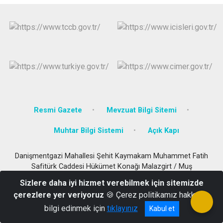
Resmi Gazete
Mevzuat Bilgi Sitemi
Muhtar Bilgi Sistemi
Açık Kapı
Danişmentgazi Mahallesi Şehit Kaymakam Muhammet Fatih
Safitürk Caddesi Hükümet Konağı Malazgirt / Muş
Tel: 0436 511 24 00 Fax: 0436 511 23 15
Sizlere daha iyi hizmet verebilmek için sitemizde
çerezlere yer veriyoruz
🍪 Çerez politikamız hakkında
bilgi edinmek için
tıklayınız
Kabul et