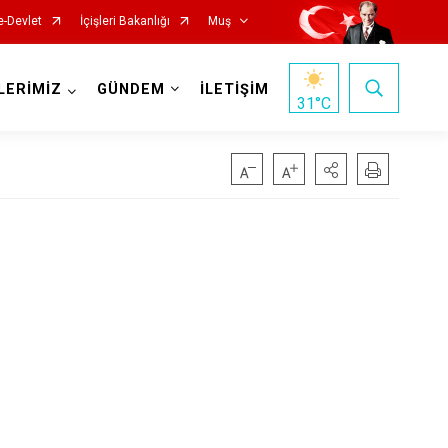
e-Devlet
İçişleri Bakanlığı
Muş
LERİMİZ
GÜNDEM
İLETİŞİM
31
°C