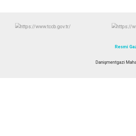
Resmi Ga
Danişmentgazi Maha