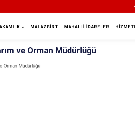
AKAMLIK
MALAZGİRT
MAHALLİ İDARELER
HİZMET
Muş
Tarım ve Orman Müdürlüğü
 ve Orman Müdürlüğü
Bulanık
Hasköy
Korkut