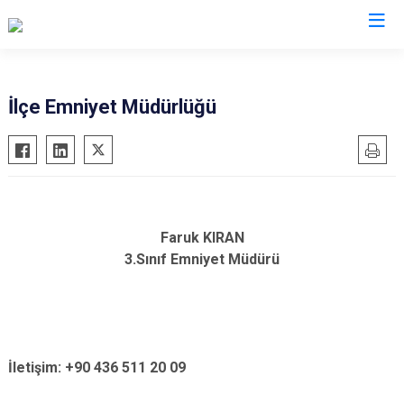
Muş
İlçe Emniyet Müdürlüğü
Bulanık
Hasköy
Korkut
Malazgirt
Faruk KIRAN
Varto
3.Sınıf Emniyet Müdürü
İletişim: +90 436 511 20 09