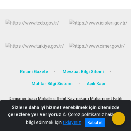
Resmi Gazete
Mevzuat Bilgi Sitemi
Muhtar Bilgi Sistemi
Açık Kapı
Danişmentgazi Mahallesi Şehit Kaymakam Muhammet Fatih
Safitürk Caddesi Hükümet Konağı Malazgirt / Muş
Sizlere daha iyi hizmet verebilmek için sitemizde
Tel: 0436 511 24 00 Fax: 0436 511 23 15
çerezlere yer veriyoruz
🍪 Çerez politikamız hakkında
bilgi edinmek için
tıklayınız
Kabul et