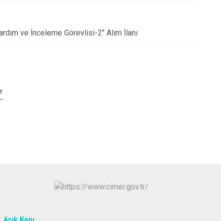
rdım ve İnceleme Görevlisi-2" Alım İlanı
r
Açık Kapı