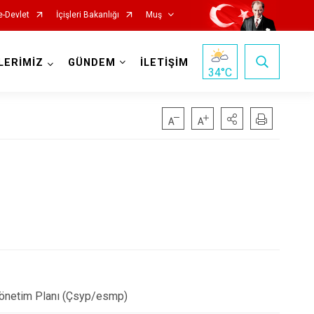
e-Devlet
İçişleri Bakanlığı
Muş
LERİMİZ
GÜNDEM
İLETİŞİM
34
°C
 Yönetim Planı (Çsyp/esmp)