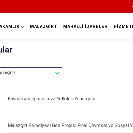
AKAMLIK
MALAZGİRT
MAHALLİ İDARELER
HİZMET
Muş
ular
ğı seçiniz
Kaymakamlığımız İmza Yetkileri Yönergesi
Bulanık
Hasköy
Korkut
Malazgirt Belediyesi Ges Projesi Final Çevresel ve Sosyal