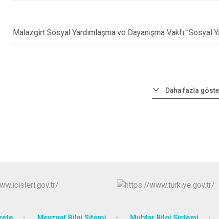
Malazgirt Sosyal Yardımlaşma ve Dayanışma Vakfı "Sosyal Ya
Daha fazla göste
zete
Mevzuat Bilgi Sitemi
Muhtar Bilgi Sistemi