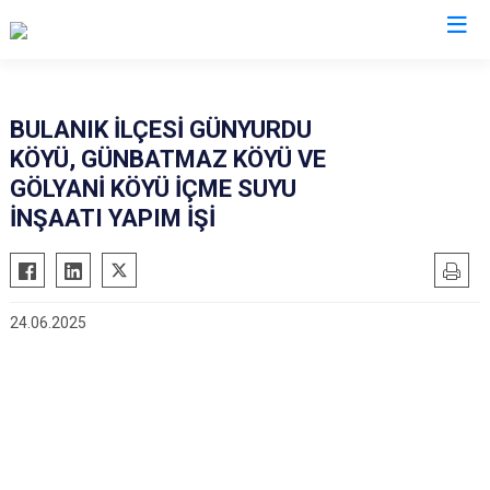
Muş
BULANIK İLÇESİ GÜNYURDU
KÖYÜ, GÜNBATMAZ KÖYÜ VE
Bulanık
GÖLYANİ KÖYÜ İÇME SUYU
Hasköy
İNŞAATI YAPIM İŞİ
Korkut
Malazgirt
Varto
24.06.2025