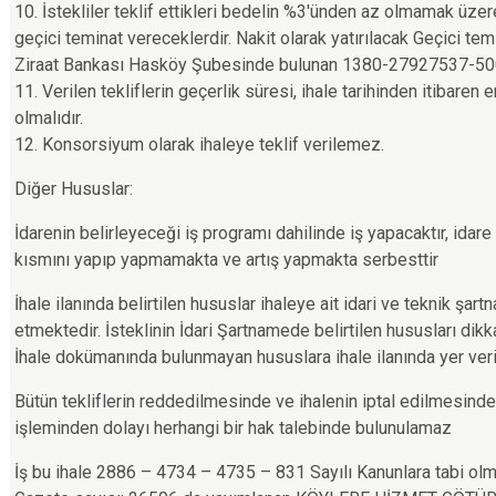
10. İstekliler teklif ettikleri bedelin %3'ünden az olmamak üzer
geçici teminat vereceklerdir. Nakit olarak yatırılacak Geçici temi
Ziraat Bankası Hasköy Şubesinde bulunan 1380-27927537-5001 
11. Verilen tekliflerin geçerlik süresi, ihale tarihinden itibaren
olmalıdır.
12. Konsorsiyum olarak ihaleye teklif verilemez.
Diğer Hususlar:
İdarenin belirleyeceği iş programı dahilinde iş yapacaktır, idare i
kısmını yapıp yapmamakta ve artış yapmakta serbesttir
İhale ilanında belirtilen hususlar ihaleye ait idari ve teknik şart
etmektedir. İsteklinin İdari Şartnamede belirtilen hususları dik
İhale dokümanında bulunmayan hususlara ihale ilanında yer ver
Bütün tekliflerin reddedilmesinde ve ihalenin iptal edilmesinde Bi
işleminden dolayı herhangi bir hak talebinde bulunulamaz
İş bu ihale 2886 – 4734 – 4735 – 831 Sayılı Kanunlara tabi ol