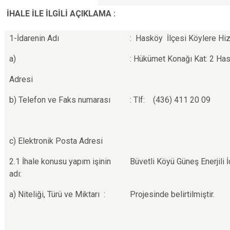
İHALE İLE İLGİLİ AÇIKLAMA :
1-İdarenin Adı
: Hasköy İlçesi Köylere Hiz
a)
: Hükümet Konağı Kat: 2 H
Adresi
b) Telefon ve Faks numarası
: Tlf: (436) 411 20 09
c) Elektronik Posta Adresi
2.1 İhale konusu yapım işinin
Büvetli Köyü Güneş Enerjili 
adı:
a) Niteliği, Türü ve Miktarı :
Projesinde belirtilmiştir.