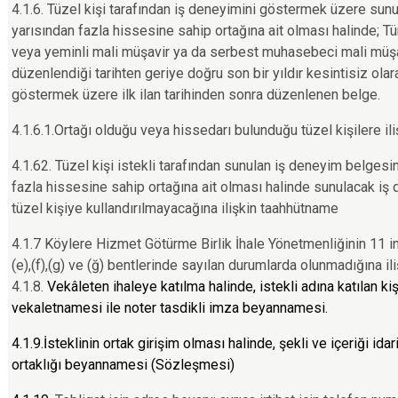
4.1.6. Tüzel kişi tarafından iş deneyimini göstermek üzere sunul
yarısından fazla hissesine sahip ortağına ait olması halinde; Tü
veya yeminli mali müşavir ya da serbest muhasebeci mali müşav
düzenlendiği tarihten geriye doğru son bir yıldır kesintisiz ola
göstermek üzere ilk ilan tarihinden sonra düzenlenen belge.
4.1.6.1.Ortağı olduğu veya hissedarı bulunduğu tüzel kişilere i
4.1.62. Tüzel kişi istekli tarafından sunulan iş deneyim belgesin
fazla hissesine sahip ortağına ait olması halinde sunulacak iş
tüzel kişiye kullandırılmayacağına ilişkin taahhütname
4.1.7 Köylere Hizmet Götürme Birlik İhale Yönetmenliğinin 11 inci
(e),(f),(g) ve (ğ) bentlerinde sayılan durumlarda olunmadığına i
4.1.8.
Vekâleten ihaleye katılma halinde, istekli adına katılan kiş
vekaletnamesi ile noter tasdikli imza beyannamesi.
4.1.9.İsteklinin ortak girişim olması halinde, şekli ve içeriği id
ortaklığı beyannamesi (Sözleşmesi)