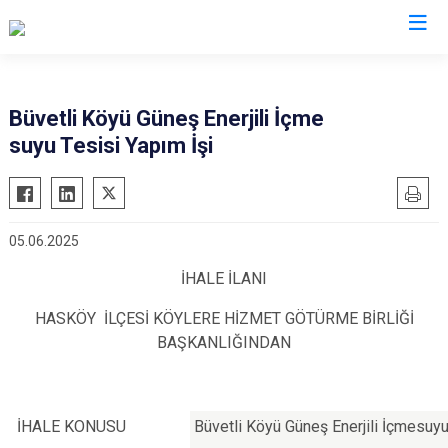
Muş
Büvetli Köyü Güneş Enerjili İçme
suyu Tesisi Yapım İşi
Bulanık
Hasköy
Korkut
05.06.2025
Malazgirt
İHALE İLANI
Varto
HASKÖY İLÇESİ KÖYLERE HİZMET GÖTÜRME BİRLİĞİ
BAŞKANLIĞINDAN
İHALE KONUSU
Büvetli Köyü Güneş Enerjili İçmesuyu