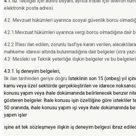
4.1.10.
Tebligat için adres beyanı; ayrıca irtibat için telefon nu
elektronik posta adresi.
4.2. Mevzuat hükümleri uyarınca sosyal güvenlik borcu olmadığ
4.2.1.Mevzuat hükümleri uyarınca vergi borcu olmadığına dair 
4.2.2 İflası ilan edilen, zorunlu tasfiye kararı verilen, alacaklıla
mahkeme idaresi altında bulunmadığına dair belgeler (icra yazı
4.3. Mesleki ve Teknik yeterliğe ilişkin belgeler ve bu belgeler
4.3.1. İş deneyim belgeleri,
İlk ilan tarihinden geriye doğru
İsteklinin son 15 (onbeş) yıl için
kamu veya özel sektörde gerçekleştirilen ve idarece noksansız
konusu yapım veya ihale dokümanında belirlenecek benzer nitel
gösteren belgeler. İhale konusu işin özelliğine göre istekliler t
50 oranında, ihale konusu yapım işi veya ihale dokümanında bel
yapım işler
işine ait tek sözleşmeye ilişkin iş deneyim belgesi ibraz edile