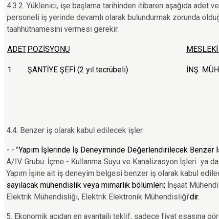
4.3.2. Yüklenici, işe başlama tarihinden itibaren aşağıda adet ve 
personeli iş yerinde devamlı olarak bulundurmak zorunda olduğ
taahhütnamesini vermesi gerekir.
ADET
POZİSYONU
MESLEKİ
1
ŞANTİYE ŞEFİ (2 yıl tecrübeli)
İNŞ. MÜH
4.4. Benzer iş olarak kabul edilecek işler.
- - "Yapım İşlerinde İş Deneyiminde Değerlendirilecek Benzer İ
A/IV. Grubu: İçme - Kullanma Suyu ve Kanalizasyon İşleri ya d
Yapım İşine ait iş deneyim belgesi benzer iş olarak kabul edilec
sayılacak mühendislik veya mimarlık bölümleri;
İnşaat Mühendi
Elektrik Mühendisliği, Elektrik Elektronik Mühendisliği’
dir
.
5. Ekonomik açıdan en avantajlı teklif, sadece fiyat esasına gör