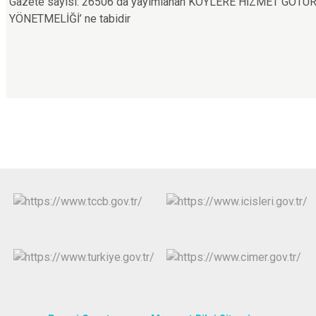
Gazete sayısı: 26506 da yayımlanan KÖYLERE HİZMET GÖTÜ
YÖNETMELİĞİ’ ne tabidir