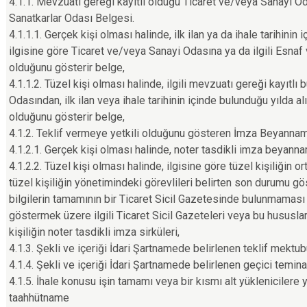
4.1.1. Mevzuatı gereği kayıtlı olduğu Ticaret ve/veya Sanayi 
Sanatkarlar Odası Belgesi.
4.1.1.1. Gerçek kişi olması halinde, ilk ilan ya da ihale tarihinin
ilgisine göre Ticaret ve/veya Sanayi Odasına ya da ilgili Esnaf 
olduğunu gösterir belge,
4.1.1.2. Tüzel kişi olması halinde, ilgili mevzuatı gereği kayıtl
Odasından, ilk ilan veya ihale tarihinin içinde bulunduğu yılda alı
olduğunu gösterir belge,
4.1.2. Teklif vermeye yetkili olduğunu gösteren İmza Beyannam
4.1.2.1. Gerçek kişi olması halinde, noter tasdikli imza beyann
4.1.2.2. Tüzel kişi olması halinde, ilgisine göre tüzel kişiliğin ort
tüzel kişiliğin yönetimindeki görevlileri belirten son durumu gös
bilgilerin tamamının bir Ticaret Sicil Gazetesinde bulunmaması 
göstermek üzere ilgili Ticaret Sicil Gazeteleri veya bu hususlar
kişiliğin noter tasdikli imza sirküleri,
4.1.3. Şekli ve içeriği İdari Şartnamede belirlenen teklif mektub
4.1.4. Şekli ve içeriği İdari Şartnamede belirlenen geçici temina
4.1.5. İhale konusu işin tamamı veya bir kısmı alt yüklenicilere
taahhütname