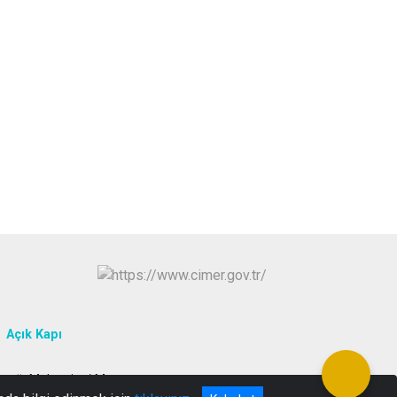
Açık Kapı
ağı Malazgirt / Muş