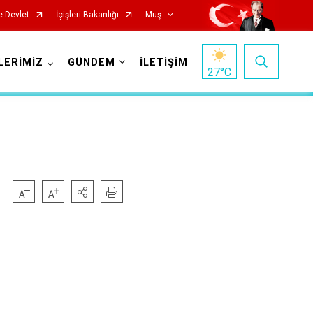
e-Devlet
İçişleri Bakanlığı
Muş
LERİMİZ
GÜNDEM
İLETİŞİM
27
°C