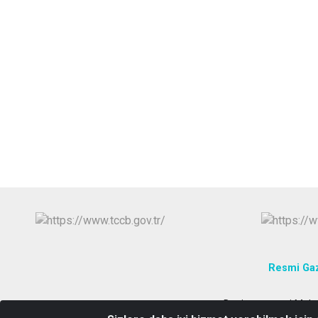
Resmi Ga
Danişmentgazi Maha