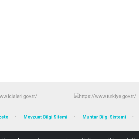
zete
Mevzuat Bilgi Sitemi
Muhtar Bilgi Sistemi
llesi Şehit Kaymakam Muhammet Fatih Safitürk Caddesi Hükümet Kon