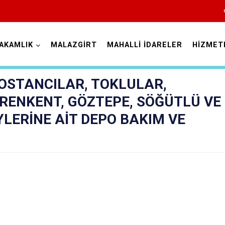
AKAMLIK
MALAZGİRT
MAHALLİ İDARELER
HİZMET
Muş
BOSTANCILAR, TOKLULAR,
ÖRENKENT, GÖZTEPE, SÖĞÜTLÜ VE
LERİNE AİT DEPO BAKIM VE
Bulanık
Hasköy
Korkut