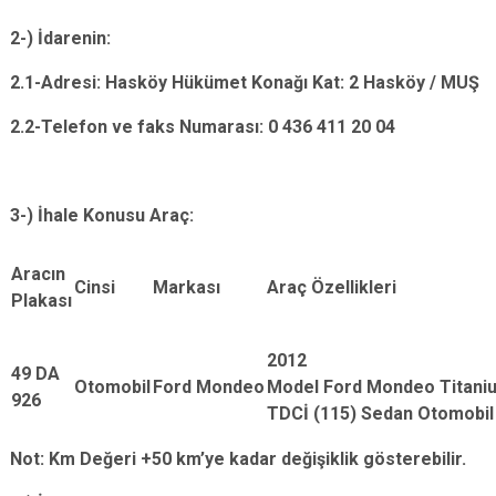
2-) İdarenin:
2.1-Adresi: Hasköy Hükümet Konağı Kat: 2 Hasköy / MUŞ
2.2-Telefon ve faks Numarası: 0 436 411 20 04
3-) İhale Konusu Araç:
Aracın
Cinsi
Markası
Araç Özellikleri
Plakası
2012
49 DA
Otomobil
Ford Mondeo
Model Ford Mondeo Titaniu
926
TDCİ (115) Sedan Otomobil
Not: Km Değeri +50 km’ye kadar değişiklik gösterebilir.