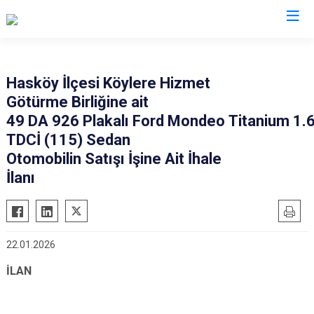
Muş
Hasköy İlçesi Köylere Hizmet
Götürme Birliğine ait
Bulanık
49 DA 926 Plakalı Ford Mondeo Titanium 1.
Hasköy
TDCİ (115) Sedan
Korkut
Otomobilin Satışı İşine Ait İhale
Malazgirt
İlanı
Varto
22.01.2026
İLAN