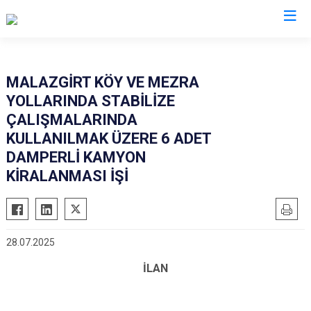
Muş
MALAZGİRT KÖY VE MEZRA
YOLLARINDA STABİLİZE
Bulanık
ÇALIŞMALARINDA
Hasköy
KULLANILMAK ÜZERE 6 ADET
Korkut
DAMPERLİ KAMYON
Malazgirt
KİRALANMASI İŞİ
Varto
28.07.2025
İLAN