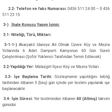
2.2- Telefon ve faks Numarası:
0436 511 24 00 – 0 436
511 23 15
3-)
İhale Konusu Yapım İşinin:
3.1- Niteliği, Türü, Miktarı:
3-1-1-)
Akaryakıt İdareye Ait Olmak Üzere Köy ve Mezra
Yollarında 6 Adet Damperli Kamyonun 60 Gün Süreli
Çalıştırılması (Şoför Yüklenici Tarafından Temin Edilecek)
3.2-Yapıldığı Yer:
Malazgirt İlçesi Köy ve Mezra Yolları
3.3-
İşe Başlama Tarihi:
Sözleşmenin yapıldığını tebliğ
tarihinden itibaren 5 (beş) gün içinde yer teslimi yapılarak işe
başlanacaktır.
3.4-
İşin Süresi:
Yer tesliminden itibaren
60 (Altmış)
takvim
günüdür.