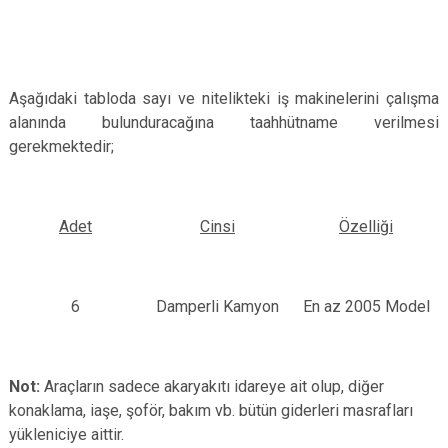
Aşağıdaki tabloda sayı ve nitelikteki iş makinelerini çalışma
alanında bulunduracağına taahhütname verilmesi
gerekmektedir;
Adet
Cinsi
Özelliği
6
Damperli Kamyon
En az 2005 Model
Not:
Araçların sadece akaryakıtı idareye ait olup, diğer
konaklama, iaşe, şoför, bakım vb. bütün giderleri masrafları
yükleniciye aittir.