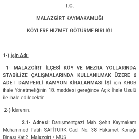
T.C.
MALAZGİRT KAYMAKAMLIĞI
KÖYLERE HİZMET GÖTÜRME BİRLİĞİ
1-)
İşin Adı:
1-
MALAZGİRT İLÇESİ KÖY VE MEZRA YOLLARINDA
STABİLİZE ÇALIŞMALARINDA KULLANILMAK ÜZERE 6
ADET DAMPERLİ KAMYON KİRALANMASI İŞİ
için KHGB
ihale Yönetmeliğinin 18. maddesi gereğince Açık İhale Usulü
ile ihale edilecektir.
2-)
İdarenin:
2.1- Adresi:
Danışmentgazi Mah. Şehit Kaymakam
Muhammed Fatih SAFİTÜRK Cad. No: 38 Hükümet Konağı
Binası Kat:2
Malazgirt / MUŞ