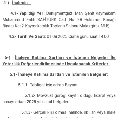
4-)
İhalenin :
4.1- Yapıldığı Yer:
Danışmentgazi Mah. Şehit Kaymakam
Muhammed Fatih SAFİTÜRK Cad. No: 38 Hükümet Konağı
Binası Kat:2 Kaymakamlık Toplantı Salonu
Malazgirt / MUŞ
4.2- Tarih Ve Saati:
01.08.2025 Cuma günü saat 14.00
5-)
İhaleye Katılma Şartları ve İstenen Belgeler İle
Yeterlilik Değerlendirilmesinde Uygulanacak Kriterler:
5.1- İhaleye Katılma Şartları ve İstenilen Belgeler:
5.1.1-
Tebligat için adres Beyanı
5.1.2-
Mevzuat gereği kayıtlı olduğu ticaret veya
sanayi odası
2025
yılına ait belgeler.
5.1.3
- Gerçek kişi olması halinde, ilk ilan veya ihale