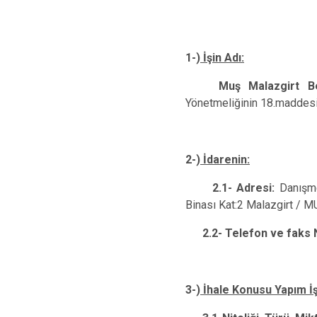
1-)
İşin Adı:
Muş Malazgirt Be
Yönetmeliğinin 18.maddesi g
2-)
İdarenin:
2.1- Adresi:
Danışme
Binası Kat:2
Malazgirt / M
2.2- Telefon ve faks 
3-)
İhale Konusu Yapım İş