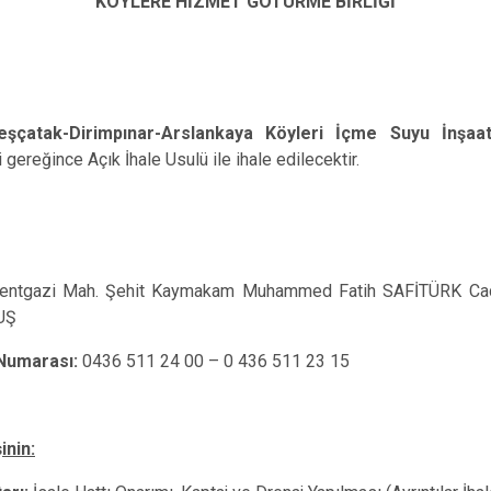
KÖYLERE HİZMET GÖTÜRME BİRLİĞİ
Malazgirt
Varto
şçatak-Dirimpınar-Arslankaya Köyleri İçme Suyu İnşaa
ereğince Açık İhale Usulü ile ihale edilecektir.
ntgazi Mah. Şehit Kaymakam Muhammed Fatih SAFİTÜRK Cad
UŞ
Numarası:
0436 511 24 00 – 0 436 511 23 15
inin: