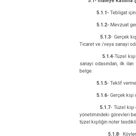
5.1- İhaleye Katılma Şar
5.1.1-
Tebligat içi
5.1.2-
Mevzuat gere
5.1.3
- Gerçek kiş
Ticaret ve /veya sanayi oda
5.1.4
-Tüzel kişi
sanayi odasından, ilk ilan 
belge.
5.1.5
- Teklif verm
5.1.6
- Gerçek kişi
5.1.7
- Tüzel kişi 
yönetimindeki görevleri be
tüzel kişiliğin noter tasdikl
5.1.8
- Köyle