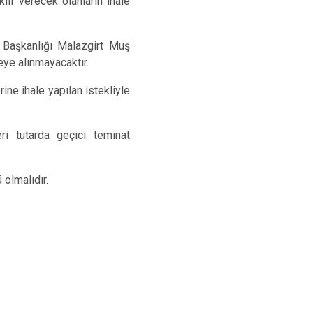
klif verecek olanların ihale
 Başkanlığı Malazgirt Muş
eye alınmayacaktır.
rine ihale yapılan istekliyle
ri tutarda geçici teminat
 olmalıdır.