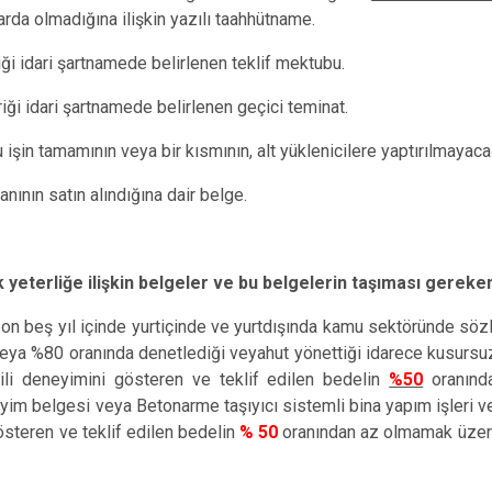
rda olmadığına ilişkin yazılı taahhütname.
riği idari şartnamede belirlenen teklif mektubu.
riği idari şartnamede belirlenen geçici teminat.
 işin tamamının veya bir kısmının, alt yüklenicilere yaptırılmayac
nının satın alındığına dair belge.
 yeterliğe ilişkin belgeler ve bu belgelerin taşıması gereken
n on beş yıl içinde yurtiçinde ve yurtdışında kamu sektöründe s
veya %80 oranında denetlediği veyahut yönettiği idarece kusursu
gili deneyimini gösteren ve teklif edilen bedelin
%50
oranınd
yim belgesi veya Betonarme taşıyıcı sistemli bina yapım işleri v
 gösteren ve teklif edilen bedelin
% 50
oranından az olmamak üzere