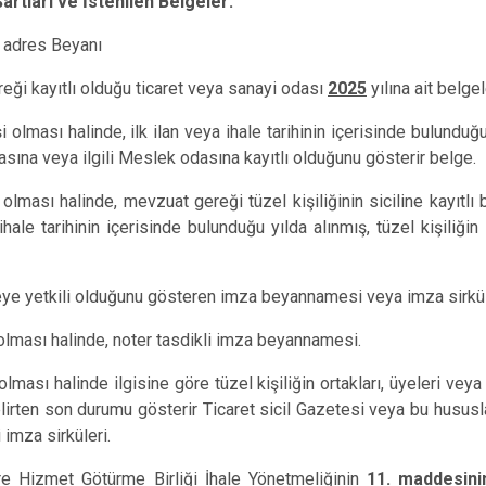
tları ve İstenilen Belgeler:
n adres Beyanı
ği kayıtlı olduğu ticaret veya sanayi odası
2025
yılına ait belgel
i olması halinde, ilk ilan veya ihale tarihinin içerisinde bulunduğ
sına veya ilgili Meslek odasına kayıtlı olduğunu gösterir belge.
 olması halinde, mevzuat gereği tüzel kişiliğinin siciline kayıtl
ihale tarihinin içerisinde bulunduğu yılda alınmış, tüzel kişiliğin 
eye yetkili olduğunu gösteren imza beyannamesi veya imza sirkül
 olması halinde, noter tasdikli imza beyannamesi.
olması halinde ilgisine göre tüzel kişiliğin ortakları, üyeleri veya 
lirten son durumu gösterir Ticaret sicil Gazetesi veya bu hususla
i imza sirküleri.
re Hizmet Götürme Birliği İhale Yönetmeliğinin
11. maddesini