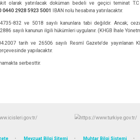
 nakit olarak yatırılacak doküman bedeli ve geçici teminat T.
0 0440 2928 5923 5001
IBAN
nolu hesabına yatırılacaktır.
-4735-832 ve 5018 sayılı kanunlara tabi değildir. Ancak; cez
886 sayılı kanunun ilgili hükümleri uygulanır. (KHGB İhale Yöne
28.04.2007 tarih ve 26506 sayılı Resmî Gazete’de yayınlanan 
çerçevesinde yapılacaktır.
mamakta serbesttir.
zete
Mevzuat Bilgi Sitemi
Muhtar Bilgi Sistemi