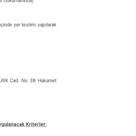
ale Dokümanında)
içinde yer teslimi yapılarak
ÜRK Cad. No: 38 Hükümet
ygulanacak Kriterler: