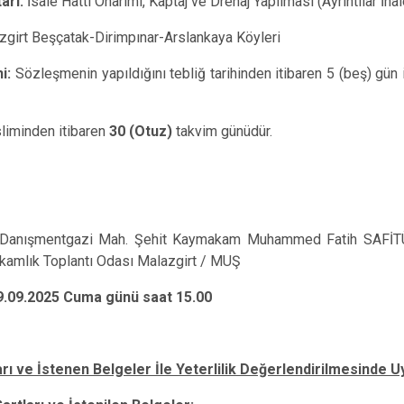
arı:
İsale Hattı Onarımı, Kaptaj ve Drenaj
Yapılması (Ayrıntılar İh
zgirt Beşçatak-Dirimpınar-Arslankaya Köyleri
i:
Sözleşmenin yapıldığını tebliğ tarihinden itibaren 5 (beş) gün 
sliminden itibaren
30 (Otuz)
takvim günüdür.
Danışmentgazi Mah. Şehit Kaymakam Muhammed Fatih SAFİT
kamlık Toplantı Odası
Malazgirt / MUŞ
9.09.2025 Cuma günü saat 15.00
rı ve İstenen Belgeler İle Yeterlilik Değerlendirilmesinde U