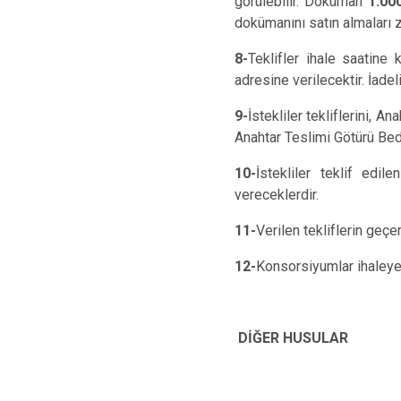
görülebilir. Doküman
1.00
dokümanını satın almaları z
8-
Teklifler ihale saatin
adresine verilecektir. İade
9-
İstekliler tekliflerini, 
Anahtar Teslimi Götürü Bed
10-
İstekliler teklif edi
vereceklerdir.
11-
Verilen tekliflerin geçe
12-
Konsorsiyumlar ihaleye t
DİĞER HUSULAR