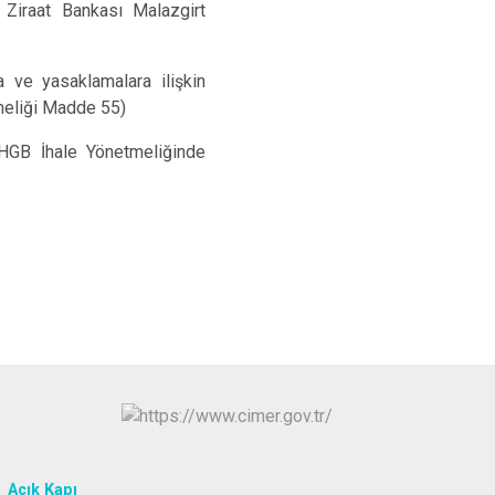
C Ziraat Bankası Malazgirt
a ve yasaklamalara ilişkin
tmeliği Madde 55)
KHGB İhale Yönetmeliğinde
Açık Kapı