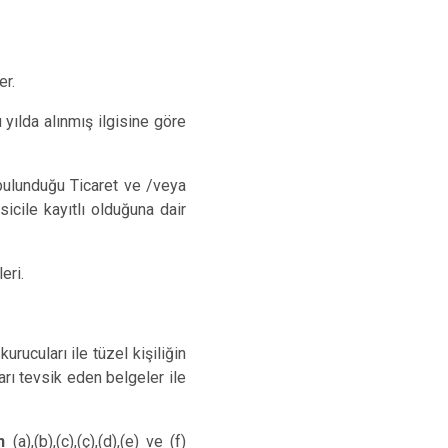
er.
u yılda alınmış ilgisine göre
ı bulunduğu Ticaret ve /veya
sicile kayıtlı olduğuna dair
eri.
kurucuları ile tüzel kişiliğin
rı tevsik eden belgeler ile
n
(a),(b),(c),(ç),(d),(e) ve (f)