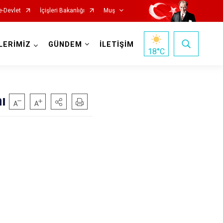
e-Devlet
İçişleri Bakanlığı
Muş
LERİMİZ
GÜNDEM
İLETİŞİM
18
°C
ı