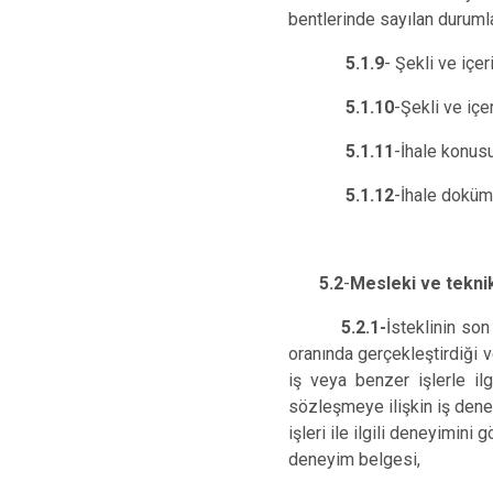
bentlerinde sayılan durumla
5.1.9
- Şekli ve içe
5.1.10
-Şekli ve içe
5.1.11
-İhale konusu
5.1.12
-İhale doküma
5.2
-
Mesleki ve teknik
5.2.1-
İsteklinin so
oranında gerçekleştirdiği 
iş veya benzer işlerle il
sözleşmeye ilişkin iş dene
işleri ile ilgili deneyimini
deneyim belgesi,