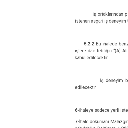
İş ortaklarından pilot or
istenen asgari iş deneyim 
5.2.2-
Bu ihalede benz
işlere dair tebliğin “(A) 
kabul edilecektir.
İş deneyim belgesi
edilecektir.
6-
İhaleye sadece yerli istek
7-
İhale dokümanı Malazgir