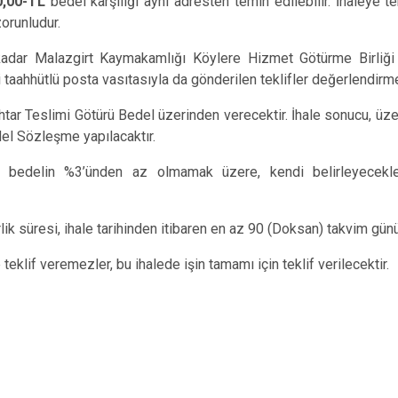
0,00-TL
bedel karşılığı aynı adresten temin edilebilir. İhaleye te
orunludur.
e kadar Malazgirt Kaymakamlığı Köylere Hizmet Götürme Birliği
li taahhütlü posta vasıtasıyla da gönderilen teklifler değerlendirm
Anahtar Teslimi Götürü Bedel üzerinden verecektir. İhale sonucu, üze
el Sözleşme yapılacaktır.
len bedelin %3’ünden az olmamak üzere, kendi belirleyecekle
rlik süresi, ihale tarihinden itibaren en az 90 (Doksan) takvim günü
eklif veremezler, bu ihalede işin tamamı için teklif verilecektir.