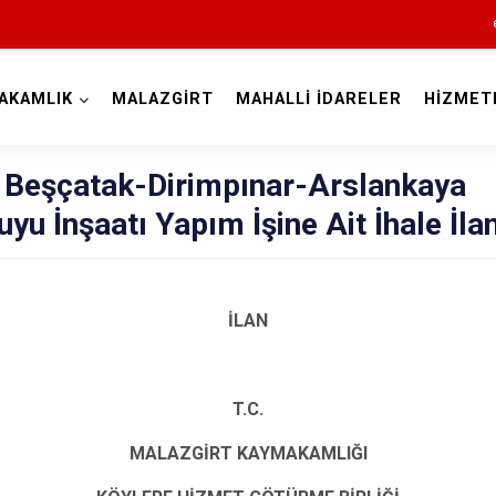
AKAMLIK
MALAZGİRT
MAHALLİ İDARELER
HİZMET
Muş
 Beşçatak-Dirimpınar-Arslankaya
yu İnşaatı Yapım İşine Ait İhale İlan
İLAN
Bulanık
T.C.
Hasköy
MALAZGİRT KAYMAKAMLIĞI
Korkut