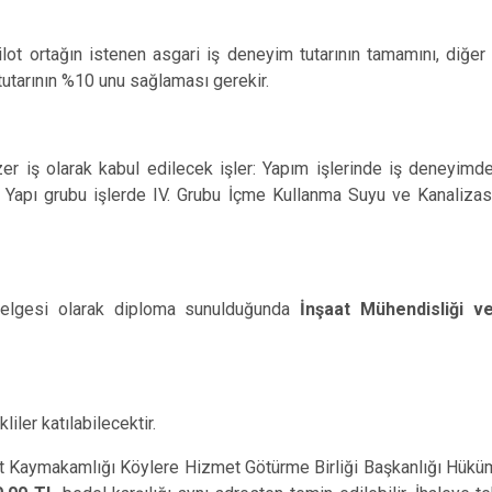
tağın istenen asgari iş deneyim tutarının tamamını, diğer or
tutarının %10 unu sağlaması gerekir.
er iş olarak kabul edilecek işler: Yapım işlerinde iş deneyimd
Alt Yapı grubu işlerde IV. Grubu İçme Kullanma Suyu ve Kanalizas
 olarak diploma sunulduğunda
İnşaat Mühendisliği v
liler katılabilecektir.
t Kaymakamlığı Köylere Hizmet Götürme Birliği Başkanlığı Hükü