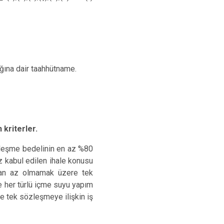
ağına dair taahhütname.
 kriterler.
özleşme bedelinin en az %80
z kabul edilen ihale konusu
an az olmamak üzere tek
e her türlü içme suyu yapım
 tek sözleşmeye ilişkin iş