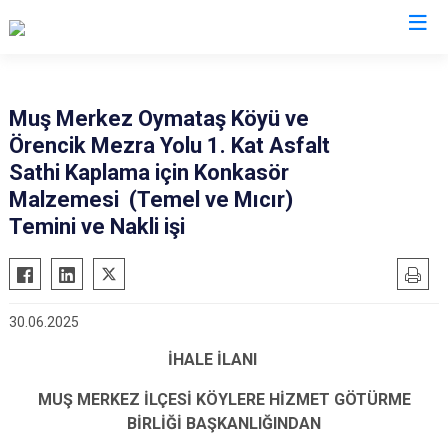
Muş
Muş Merkez Oymataş Köyü ve
Örencik Mezra Yolu 1. Kat Asfalt
Bulanık
Sathi Kaplama için Konkasör
Hasköy
Malzemesi (Temel ve Mıcır)
Korkut
Temini ve Nakli işi
Malazgirt
Varto
30.06.2025
İHALE İLANI
MUŞ MERKEZ İLÇESİ KÖYLERE HİZMET GÖTÜRME
BİRLİĞİ BAŞKANLIĞINDAN