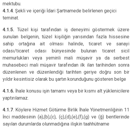
mektubu.
4.1.4
. Şekli ve içeriği İdari Şartnamede belirlenen geçici
teminat.
4.1.5.
Tüzel kişi tarafından iş deneyimi göstermek üzere
sunulan belgenin, tüzel kişiliğin yarısından fazla hissesine
sahip ortağına ait olması halinde, ticaret ve sanayi
odası/ticaret odası bünyesinde bulunan ticaret sicil
memurlukları veya yeminli mali müşavir ya da serbest
muhasebeci mali müşavir tarafından ilk ilan tarihinden sonra
düzenlenen ve düzenlendiği tarihten geriye doğru son bir
yıldır kesintisiz olarak bu şartın korunduğunu gösteren belge
4.1.6.
İhale konusu işin tamamı veya bir kısmı alt yüklenicilere
yaptırılamaz.
4.1.7
. Köylere Hizmet Götürme Birlik İhale Yönetmenliğinin 11
İnci maddesinin (a),(b),(c), (ç),(d),(e),(f),(g) ve (ğ) bentlerinde
sayılan durumlarda olunmadığına ilişkin taahhütname