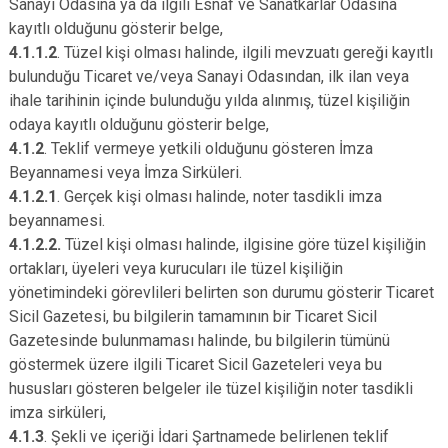
Sanayi Odasına ya da ilgili Esnaf ve Sanatkarlar Odasına
kayıtlı olduğunu gösterir belge,
4.1.1.2
. Tüzel kişi olması halinde, ilgili mevzuatı gereği kayıtlı
bulunduğu Ticaret ve/veya Sanayi Odasından, ilk ilan veya
ihale tarihinin içinde bulunduğu yılda alınmış, tüzel kişiliğin
odaya kayıtlı olduğunu gösterir belge,
4.1.2
. Teklif vermeye yetkili olduğunu gösteren İmza
Beyannamesi veya İmza Sirküleri.
4.1.2.1
. Gerçek kişi olması halinde, noter tasdikli imza
beyannamesi.
4.1.2.2.
Tüzel kişi olması halinde, ilgisine göre tüzel kişiliğin
ortakları, üyeleri veya kurucuları ile tüzel kişiliğin
yönetimindeki görevlileri belirten son durumu gösterir Ticaret
Sicil Gazetesi, bu bilgilerin tamamının bir Ticaret Sicil
Gazetesinde bulunmaması halinde, bu bilgilerin tümünü
göstermek üzere ilgili Ticaret Sicil Gazeteleri veya bu
hususları gösteren belgeler ile tüzel kişiliğin noter tasdikli
imza sirküleri,
4.1.3
. Şekli ve içeriği İdari Şartnamede belirlenen teklif