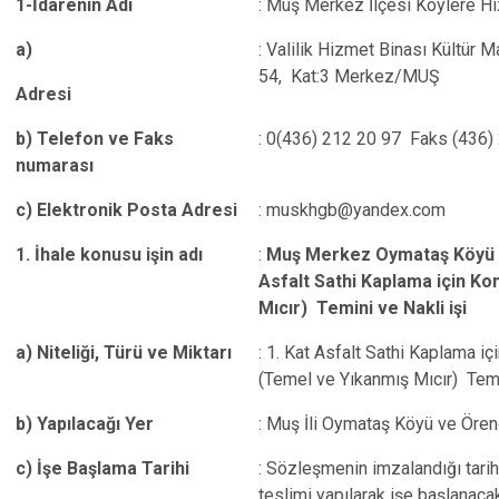
1-İdarenin Adı
: Muş Merkez İlçesi Köylere H
a)
: Valilik Hizmet Binası Kültür M
54, Kat:3 Merkez/MUŞ
Adresi
b) Telefon ve Faks
: 0(436) 212 20 97 Faks (436)
numarası
c) Elektronik Posta Adresi
: muskhgb@yandex.com
1. İhale konusu işin adı
:
Muş Merkez Oymataş Köyü v
Asfalt Sathi Kaplama için 
Mıcır) Temini ve Nakli işi
a) Niteliği, Türü ve Miktarı
: 1. Kat Asfalt Sathi Kaplama
(Temel ve Yıkanmış Mıcır) Temin
b) Yapılacağı Yer
: Muş İli Oymataş Köyü ve Öre
c) İşe Başlama Tarihi
: Sözleşmenin imzalandığı tarih
teslimi yapılarak işe başlanacakt