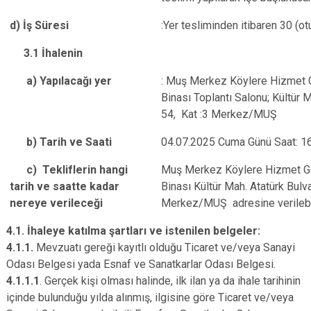
d) İş Süresi
:Yer tesliminden itibaren 30 (o
3.1 İhalenin
a) Yapılacağı yer
: Muş Merkez Köylere Hizmet Gö
Binası Toplantı Salonu; Kültür M
54, Kat :3 Merkez/MUŞ
b) Tarih ve Saati
04.07.2025 Cuma Günü Saat: 1
c) Tekliflerin hangi
Muş Merkez Köylere Hizmet Göt
tarih ve saatte kadar
Binası Kültür Mah. Atatürk Bulva
nereye verileceği
Merkez/MUŞ adresine verilebi
4.1. İhaleye katılma şartları ve istenilen belgeler:
4.1.1.
Mevzuatı gereği kayıtlı olduğu Ticaret ve/veya Sanayi
Odası Belgesi yada Esnaf ve Sanatkarlar Odası Belgesi.
4.1.1.1
. Gerçek kişi olması halinde, ilk ilan ya da ihale tarihinin
içinde bulunduğu yılda alınmış, ilgisine göre Ticaret ve/veya