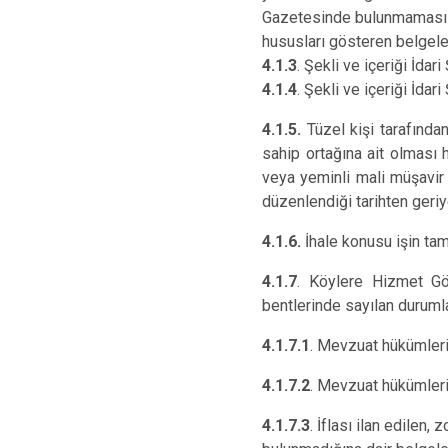
Gazetesinde bulunmaması ha
hususları gösteren belgeler 
4.1.3
. Şekli ve içeriği İda
4.1.4
. Şekli ve içeriği İda
4.1.5.
Tüzel kişi tarafında
sahip ortağına ait olması 
veya yeminli mali müşavir
düzenlendiği tarihten geriy
4.1.6.
İhale konusu işin tam
4.1.7
. Köylere Hizmet Götü
bentlerinde sayılan duruml
4.1.7.1
. Mevzuat hükümleri
4.1.7.2
. Mevzuat hükümleri
4.1.7.3
. İflası ilan edilen,