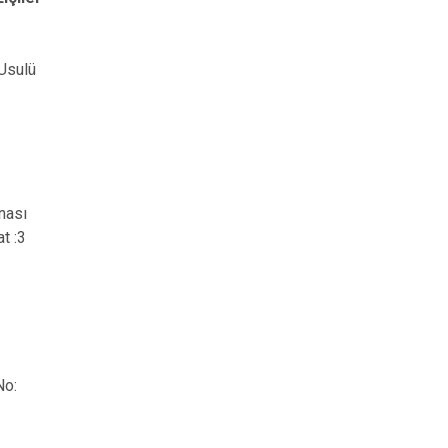
 Usulü
nası
t :3
No: