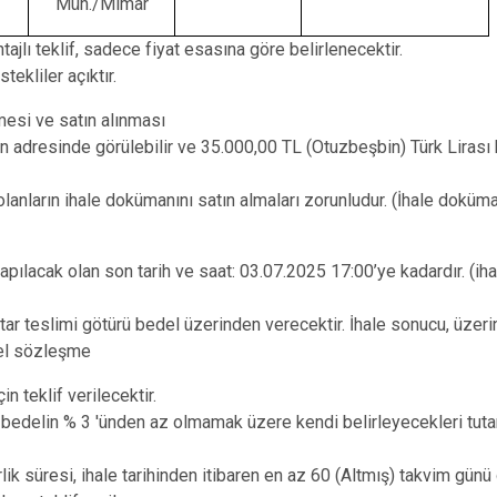
Müh./Mimar
ajlı teklif, sadece fiyat esasına göre belirlenecektir.
tekliler açıktır.
mesi ve satın alınması
in adresinde görülebilir ve 35.000,00 TL (Otuzbeşbin) Türk Lirası k
olanların ihale dokümanını satın almaları zorunludur. (İhale doküma
yapılacak olan son tarih ve saat: 03.07.2025 17:00’ye kadardır. (i
nahtar teslimi götürü bedel üzerinden verecektir. İhale sonucu, üzeri
del sözleşme
in teklif verilecektir.
leri bedelin % 3 'ünden az olmamak üzere kendi belirleyecekleri tut
rlik süresi, ihale tarihinden itibaren en az 60 (Altmış) takvim günü 