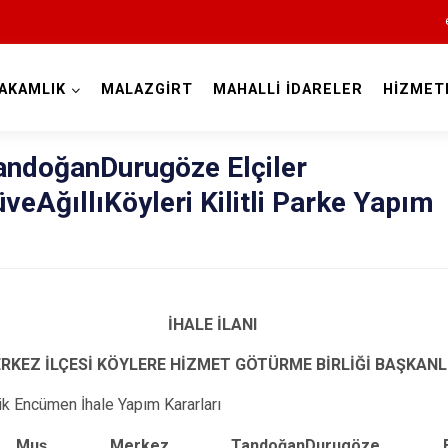
AKAMLIK
MALAZGİRT
MAHALLİ İDARELER
HİZMET
Muş
ndoğanDurugöze Elçiler
veAğıllıKöyleri Kilitli Parke Yapım
İHALE İLANI
Bulanık
RKEZ İLÇESİ KÖYLERE HİZMET GÖTÜRME BİRLİĞİ BAŞKANL
Hasköy
rlik Encümen İhale Yapım Kararları
Korkut
Muş Merkez TandoğanDurugöze Elç