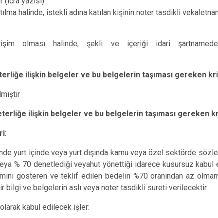
 (icra yazısı)
tılma halinde, istekli adına katılan kişinin noter tasdikli vekaletna
irişim olması halinde, şekli ve içeriği idari şartnamede
)
erliğe ilişkin belgeler ve bu belgelerin taşıması gereken kri
mıştır
terliğe ilişkin belgeler ve bu belgelerin taşıması gereken kr
ri
:
içinde yurt içinde veya yurt dışında kamu veya özel sektörde sözl
veya % 70 denetlediği veyahut yönettiği idarece kusursuz kabul 
eyimini gösteren ve teklif edilen bedelin %70 oranından az ol
ir bilgi ve belgelerin aslı veya noter tasdikli sureti verilecektir
olarak kabul edilecek işler: