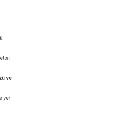
ü
beton
zü ve
e yer