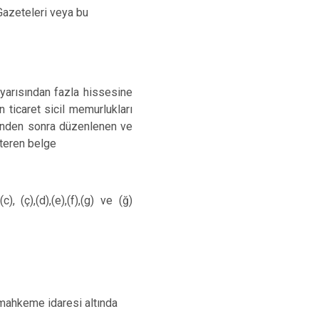
Gazeteleri veya bu
 yarısından fazla hissesine
 ticaret sicil memurlukları
hinden sonra düzenlenen ve
steren belge
 (ç),(d),(e),(f),(g) ve (ğ)
yı mahkeme idaresi altında