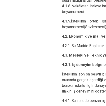
bulunmadığına dair belgeler
4.1.8
. Vekâleten ihaleye ka
beyannamesi.
4.1.9
.İsteklinin ortak g
beyannamesi(Sözleşmesi
4.2. Ekonomik ve mali yet
4.2.1. Bu Madde Boş bırakıl
4.3. Mesleki ve Teknik ye
4.3.1. İş deneyim belgele
İsteklinin, son on beşyıl 
oranında gerçekleştirdiği 
benzer işlerle ilgili den
ilişkin iş deneyimini göster
4.4.1. Bu ihalede benzer iş 