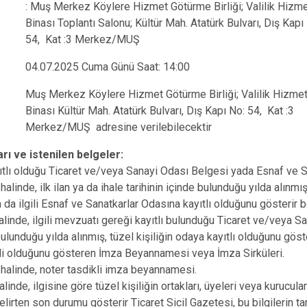
: Muş Merkez Köylere Hizmet Götürme Birliği; Valilik Hizm
Binası Toplantı Salonu; Kültür Mah. Atatürk Bulvarı, Dış Kapı
54, Kat :3 Merkez/MUŞ
04.07.2025 Cuma Günü Saat: 14:00
Muş Merkez Köylere Hizmet Götürme Birliği; Valilik Hizme
Binası Kültür Mah. Atatürk Bulvarı, Dış Kapı No: 54, Kat :3
Merkez/MUŞ adresine verilebilecektir
arı ve istenilen belgeler:
tlı olduğu Ticaret ve/veya Sanayi Odası Belgesi yada Esnaf ve S
halinde, ilk ilan ya da ihale tarihinin içinde bulunduğu yılda alınmış
a ilgili Esnaf ve Sanatkarlar Odasına kayıtlı olduğunu gösterir b
halinde, ilgili mevzuatı gereği kayıtlı bulunduğu Ticaret ve/veya Sa
bulunduğu yılda alınmış, tüzel kişiliğin odaya kayıtlı olduğunu göst
ili olduğunu gösteren İmza Beyannamesi veya İmza Sirküleri.
 halinde, noter tasdikli imza beyannamesi.
inde, ilgisine göre tüzel kişiliğin ortakları, üyeleri veya kurucuları
lirten son durumu gösterir Ticaret Sicil Gazetesi, bu bilgilerin ta