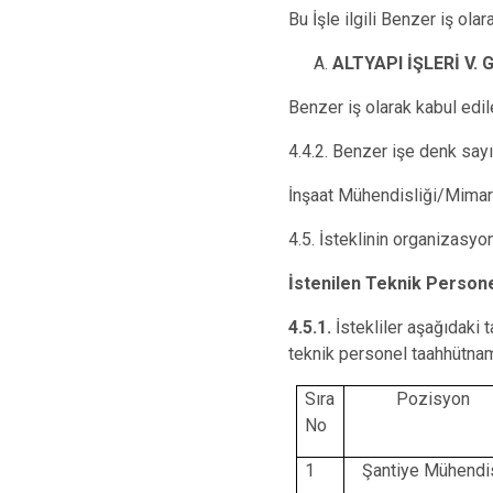
Bu İşle ilgili Benzer iş olar
ALTYAPI İŞLERİ V. Gr
Benzer iş olarak kabul edil
4.4.2. Benzer işe denk say
İnşaat Mühendisliği/Mimar
4.5. İsteklinin organizasyo
İstenilen Teknik Persone
4.5.1.
İstekliler aşağıdaki 
teknik personel taahhütna
Sıra
Pozisyon
No
1
Şantiye Mühendi