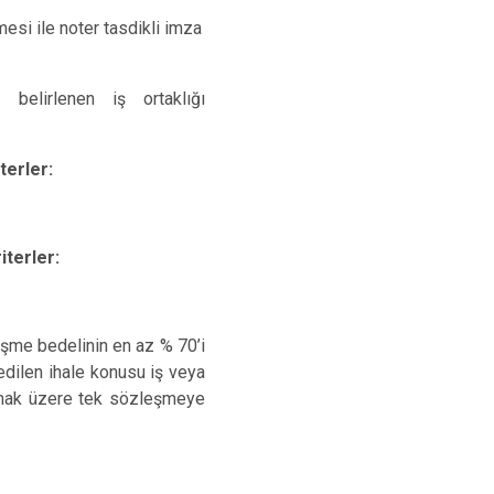
mesi ile noter tasdikli imza
 belirlenen iş ortaklığı
terler:
iterler:
eşme bedelinin en az % 70’i
edilen ihale konusu iş veya
mamak üzere tek sözleşmeye