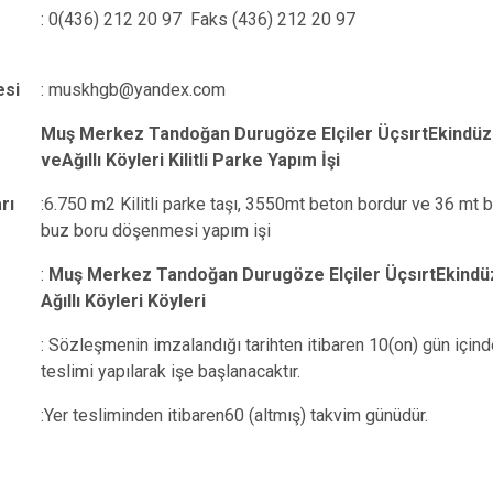
: 0(436) 212 20 97 Faks (436) 212 20 97
esi
: muskhgb@yandex.com
Muş Merkez Tandoğan Durugöze Elçiler ÜçsırtEkindüz
veAğıllı Köyleri Kilitli Parke Yapım İşi
rı
:6.750 m2 Kilitli parke taşı, 3550mt beton bordur ve 36 mt 
buz boru döşenmesi yapım işi
:
Muş Merkez Tandoğan Durugöze Elçiler ÜçsırtEkindü
Ağıllı Köyleri Köyleri
: Sözleşmenin imzalandığı tarihten itibaren 10(on) gün içind
teslimi yapılarak işe başlanacaktır.
:Yer tesliminden itibaren60 (altmış) takvim günüdür.