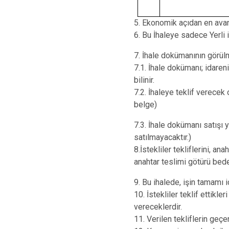
5. Ekonomik açıdan en avant
6. Bu İhaleye sadece Yerli is
7. İhale dokümanının görül
7.1. İhale dokümanı; idaren
bilinir.
7.2. İhaleye teklif verecek 
belge)
7.3. İhale dokümanı satışı 
satılmayacaktır.)
8.İstekliler tekliflerini, a
anahtar teslimi götürü be
9. Bu ihalede, işin tamamı iç
10. İstekliler teklif ettik
vereceklerdir.
11. Verilen tekliflerin geçe