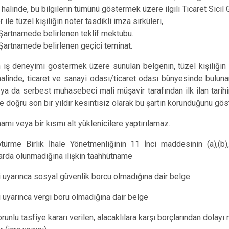
linde, bu bilgilerin tümünü göstermek üzere ilgili Ticaret Sicil 
ile tüzel kişiliğin noter tasdikli imza sirküleri,
ri Şartnamede belirlenen teklif mektubu.
ri Şartnamede belirlenen geçici teminat.
n iş deneyimi göstermek üzere sunulan belgenin, tüzel kişiliğin
halinde, ticaret ve sanayi odası/ticaret odası bünyesinde bulunan
 ya da serbest muhasebeci mali müşavir tarafından ilk ilan tari
e doğru son bir yıldır kesintisiz olarak bu şartın korunduğunu gö
amı veya bir kısmı alt yüklenicilere yaptırılamaz.
rme Birlik İhale Yönetmenliğinin 11 İnci maddesinin (a),(b),(c),
arda olunmadığına ilişkin taahhütname
 uyarınca sosyal güvenlik borcu olmadığına dair belge
 uyarınca vergi boru olmadığına dair belge
 zorunlu tasfiye kararı verilen, alacaklılara karşı borçlarından dola