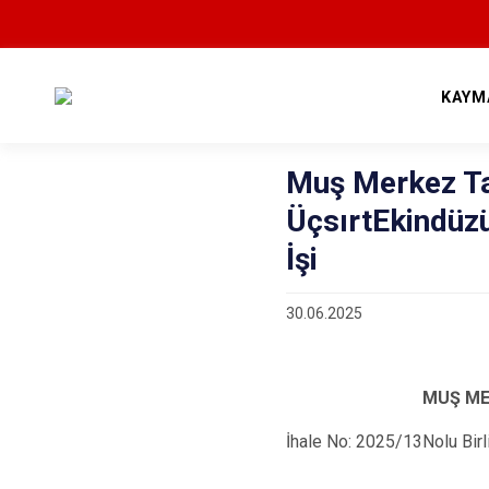
KAYM
Muş Merkez Ta
ÜçsırtEkindüzü
İşi
30.06.2025
MUŞ ME
İhale No: 2025/13Nolu Bi