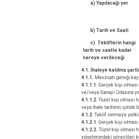
a) Yapılacağı yer
b) Tarih ve Saati
c) Tekliflerin hangi
tarih ve saatte kadar
nereye verileceği
4.1. İhaleye katılma şartl
4.1.1.
Mevzuatı gereği kayı
4.1.1.1
. Gerçek kişi olması 
ve/veya Sanayi Odasına ya d
4.1.1.2
. Tüzel kişi olması 
veya ihale tarihinin içinde 
4.1.2
. Teklif vermeye yetk
4.1.2.1
. Gerçek kişi olması
4.1.2.2.
Tüzel kişi olması hal
yönetimindeki görevlileri be