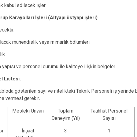
ak kabul edilecek işler:
up Karayolları İşleri (Altyapı üstyapı işleri)
ecektir.
ılacak mühendislik veya mimarlık bölümleri:
lık
n yapısı ve personel durumu ile kaliteye ilişkin belgeler
l Listesi:
tabloda gösterilen sayı ve nitelikteki Teknik Personeli iş yerinde 
me vermesi gerekir
.
Mesleki Unvan
Toplam
Taahhüt Personel
Deneyim (Yıl)
Sayısı
si
İnşaat
3
1