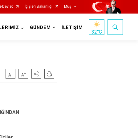
e-Devlet
İçişleri Bakanlığı
Muş
LERİMİZ
GÜNDEM
İLETİŞİM
32
°C
IĞINDAN
iler