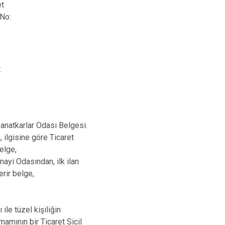
et
 No:
t
anatkarlar Odası Belgesi.
, ilgisine göre Ticaret
elge,
nayi Odasından, ilk ilan
erir belge,
 ile tüzel kişiliğin
mamının bir Ticaret Sicil